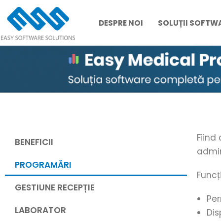
DESPRE NOI
SOLUȚII SOFTW
Skip
to
content
Fiind
BENEFICII
admin
PROGRAMĂRI
Funcț
GESTIUNE RECEPȚIE
Per
LABORATOR
Dis