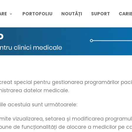
ARE
PORTOFOLIU
NOUTĂȚI
SUPORT
CARI
 creat special pentru gestionarea programărilor pac
istrarea datelor medicale.
iile acestuia sunt următoarele:
mite vizualizarea, setarea și modificarea programul
pune de funcționalități de alocare a medicilor pe c