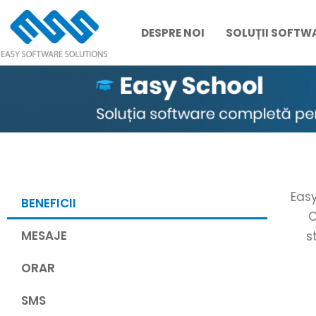
DESPRE NOI
SOLUȚII SOFTW
Skip
to
content
Easy
BENEFICII
C
MESAJE
s
ORAR
SMS