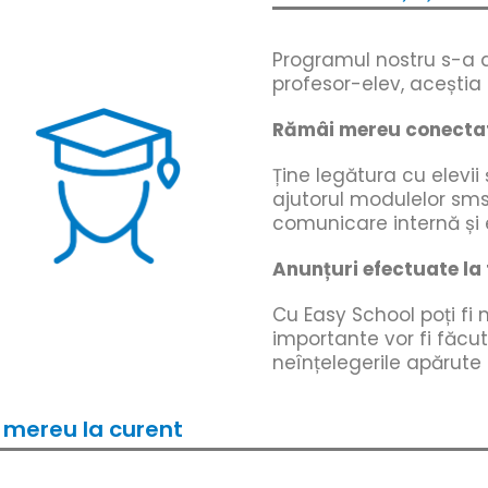
Programul nostru s-a d
profesor-elev, aceștia
Rămâi mereu conecta
Ține legătura cu elevii 
ajutorul modulelor sms
comunicare internă și 
Anunțuri efectuate la
Cu Easy School poți fi 
importante vor fi făcute 
neînțelegerile apărute
ii mereu la curent