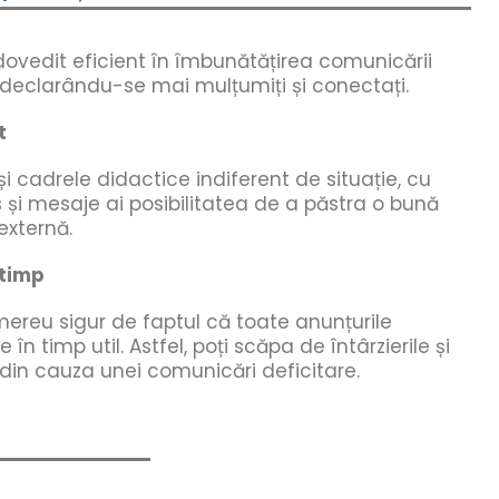
ovedit eficient în îmbunătățirea comunicării
 declarându-se mai mulțumiți și conectați.
t
și cadrele didactice indiferent de situație, cu
 și mesaje ai posibilitatea de a păstra o bună
externă.
 timp
mereu sigur de faptul că toate anunțurile
în timp util. Astfel, poți scăpa de întârzierile și
 din cauza unei comunicări deficitare.