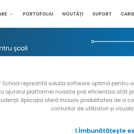
ARE
PORTOFOLIU
NOUTĂȚI
SUPORT
CARI
 School reprezintă soluția software optimă pentru or
u ajutorul platformei noastre poți eficientiza atât 
tudenții. Aplicația oferă inclusiv posibilitatea de a 
conturilor de utilizatori și vizual
1.Îmbunătățește ex