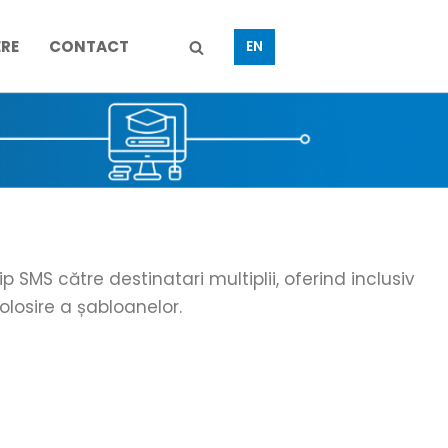
ERE
CONTACT
EN
MS către destinatari multiplii, oferind inclusiv
losire a șabloanelor.